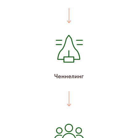
Ченнелинг