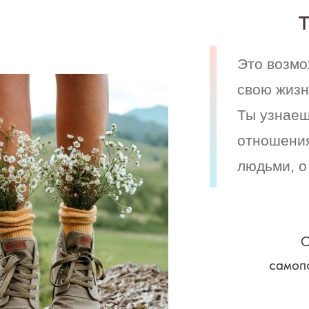
Это возмо
свою жизн
Ты узнаеш
отношения
людьми, о
О
самоп