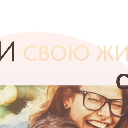
И
СВОЮ ЖИ